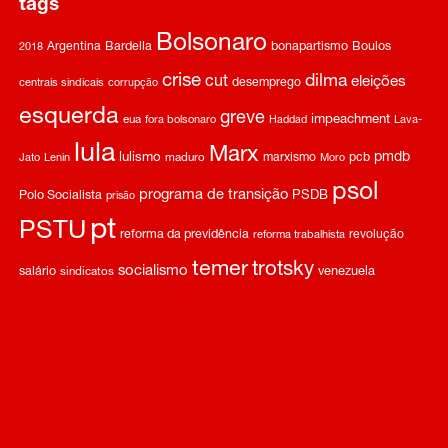
tags
Bolsonaro
Argentina
Bardella
bonapartismo
Boulos
2018
crise
dilma
cut
eleições
desemprego
centrais sindicais
corrupção
esquerda
greve
impeachment
eua
fora bolsonaro
Haddad
Lava-
lula
Marx
pmdb
lulismo
marxismo
pcb
Jato
Lenin
maduro
Moro
psol
programa de transição
Polo Socialista
PSDB
prisão
pt
PSTU
reforma da previdência
revolução
reforma trabalhista
temer
trotsky
socialismo
salário
venezuela
sindicatos