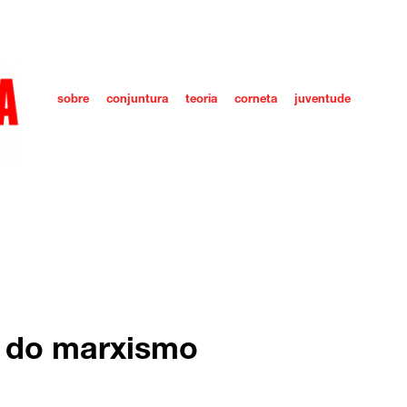
sobre
conjuntura
teoria
corneta
juventude
á do marxismo