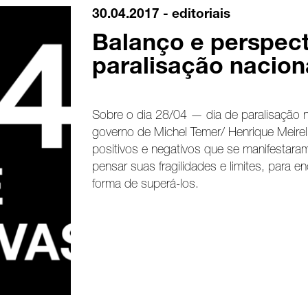
30.04.2017 -
editoriais
Balanço e perspect
paralisação nacion
Sobre o dia 28/04 — dia de paralisação n
governo de Michel Temer/ Henrique Meire
positivos e negativos que se manifestaram
pensar suas fragilidades e limites, para 
forma de superá-los.