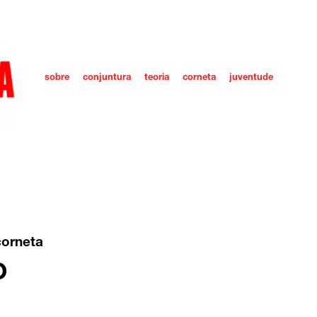
sobre
conjuntura
teoria
corneta
juventude
corneta
O