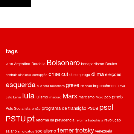
tags
Bolsonaro
Argentina
Bardella
bonapartismo
Boulos
2018
crise
dilma
cut
eleições
desemprego
centrais sindicais
corrupção
esquerda
greve
impeachment
eua
fora bolsonaro
Haddad
Lava-
lula
Marx
pmdb
lulismo
marxismo
pcb
Jato
Lenin
maduro
Moro
psol
programa de transição
Polo Socialista
PSDB
prisão
pt
PSTU
reforma da previdência
revolução
reforma trabalhista
temer
trotsky
socialismo
salário
venezuela
sindicatos