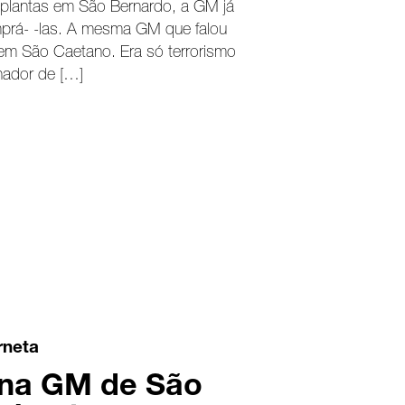
 plantas em São Bernardo, a GM já
mprá- -las. A mesma GM que falou
em São Caetano. Era só terrorismo
nador de […]
rneta
 na GM de São