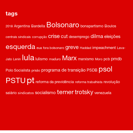
tags
Bolsonaro
Argentina
Bardella
bonapartismo
Boulos
2018
crise
dilma
cut
eleições
desemprego
centrais sindicais
corrupção
esquerda
greve
impeachment
eua
fora bolsonaro
Haddad
Lava-
lula
Marx
pmdb
lulismo
marxismo
pcb
Jato
Lenin
maduro
Moro
psol
programa de transição
Polo Socialista
PSDB
prisão
pt
PSTU
reforma da previdência
revolução
reforma trabalhista
temer
trotsky
socialismo
salário
venezuela
sindicatos