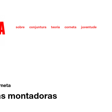
sobre
conjuntura
teoria
corneta
juventude
rneta
as montadoras