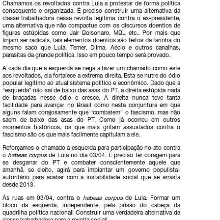
Chamamos os revoltados contra Lula a protestar de forma política
consequente e organizada. É preciso construir uma alternativa da
classe trabalhadora nessa revolta legítima contra o ex-presidente,
uma alternativa que não compactue com os discursos doentios de
figuras estúpidas como Jair Bolsonaro, MBL etc.. Por mais que
finjam ser radicais, tais elementos doentios são feitos da farinha do
mesmo saco que Lula, Temer, Dilma, Aécio e outros canalhas,
parasitas da grande política. Isso em pouco tempo será provado.
A cada dia que a esquerda se nega a fazer um chamado como este
aos revoltados, ela fortalece a extrema direita. Esta se nutre do ódio
popular legítimo ao atual sistema político e econômico. Dado que a
“esquerda” não sai de baixo das asas do PT, a direita estúpida nada
de braçadas nesse ódio e cresce. A direita nunca teve tanta
facilidade para avançar no Brasil como nesta conjuntura em que
alguns falam corajosamente que “combatem” o fascismo, mas não
saem de baixo das asas do PT. Como já ocorreu em outros
momentos históricos, os que mais gritam assustados contra o
fascismo são os que mais facilmente capitulam a ele.
Reforçamos o chamado à esquerda para participação no ato contra
o
habeas corpus
de Lula no dia 03/04. É preciso ter coragem para
se desgarrar do PT e combater conscientemente aquele que
amanhã, se eleito, agirá para implantar um governo populista-
autoritário para acabar com a instabilidade social que se arrasta
desde 2013.
Às ruas em 03/04, contra o
habeas corpus
de Lula. Formar um
bloco da esquerda, independente, pela prisão do cabeça da
quadrilha política nacional! Construir uma verdadeira alternativa da