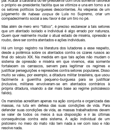
par. Atacar a caravana do ex-presidente com tiros somente favorece
o próprio ex-presidente; facilita que se vitimize e una em torno a si
os setores políticos burgueses descontentes. Às vésperas de um
julgamento de
habeas corpus
de Lula no Supremo, criar um
compadecimento social a seu favor é dar um tiro no pé.
Mas além de mero erro “tático”, é preciso esclarecer a tais setores
que um atentado isolado e individual é algo errado por natureza.
Quem quer realmente mudar o atual estado de miséria, opressão e
roubo, deve ser contra atentados e ações individuais.
Há um longo registro na literatura dos lutadores a esse respeito,
desde a polêmica sobre os atentados contra os czares russos ao
final do século XIX. Na medida em que tais ações não mudam o
sistema de opressão e miséria em que vivemos, elas somente
fortalecem os carrascos, servem para legitimar os regimes e
justificar perseguições e repressões contra setores populares. Disso
muito se valeu, por exemplo, a ditadura militar brasileira, que usou
facilmente a guerrilha pequeno-burguesa para se justificar
(inclusive, militares envolveram-se em atentados contrários à
própria ditadura, visando a dar mais base ao regime policialesco
falido).
Os marxistas acreditam apenas na ação conjunta e organizada das
massas, na luta em defesa das suas condições de vida. Para
defender suas condições de vida, as massas trabalhadores devem
se valer de todos os meios à sua disposição e ir às últimas
consequências contra este sistema. A ação individual de um
pistoleiro no meio do mato não tem nada a ver com isso e não
resolve nada.