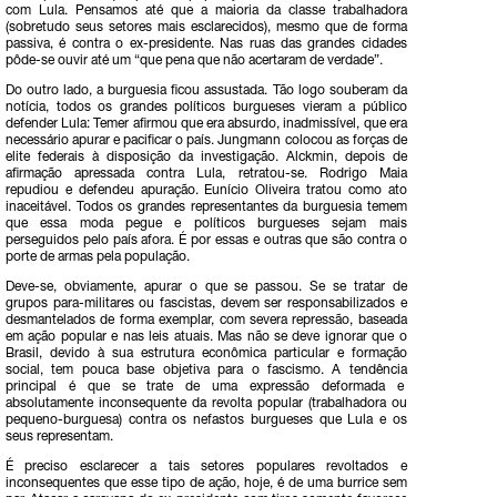
com Lula. Pensamos até que a maioria da classe trabalhadora
(sobretudo seus setores mais esclarecidos), mesmo que de forma
passiva, é contra o ex-presidente. Nas ruas das grandes cidades
pôde-se ouvir até um “que pena que não acertaram de verdade”.
Do outro lado, a burguesia ficou assustada. Tão logo souberam da
notícia, todos os grandes políticos burgueses vieram a público
defender Lula: Temer afirmou que era absurdo, inadmissível, que era
necessário apurar e pacificar o país. Jungmann colocou as forças de
elite federais à disposição da investigação. Alckmin, depois de
afirmação apressada contra Lula, retratou-se. Rodrigo Maia
repudiou e defendeu apuração. Eunício Oliveira tratou como ato
inaceitável. Todos os grandes representantes da burguesia temem
que essa moda pegue e políticos burgueses sejam mais
perseguidos pelo país afora. É por essas e outras que são contra o
porte de armas pela população.
Deve-se, obviamente, apurar o que se passou. Se se tratar de
grupos para-militares ou fascistas, devem ser responsabilizados e
desmantelados de forma exemplar, com severa repressão, baseada
em ação popular e nas leis atuais. Mas não se deve ignorar que o
Brasil, devido à sua estrutura econômica particular e formação
social, tem pouca base objetiva para o fascismo. A tendência
principal é que se trate de uma expressão deformada e
absolutamente inconsequente da revolta popular (trabalhadora ou
pequeno-burguesa) contra os nefastos burgueses que Lula e os
seus representam.
É preciso esclarecer a tais setores populares revoltados e
inconsequentes que esse tipo de ação, hoje, é de uma burrice sem