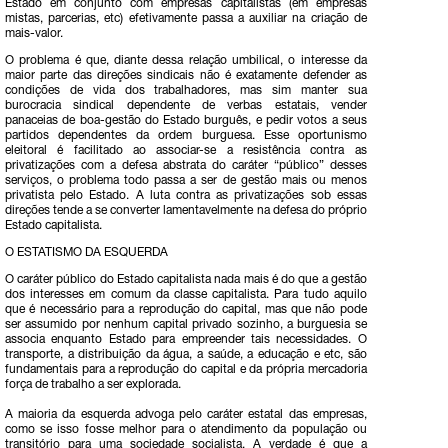
Estado em conjunto com empresas capitalistas (em empresas
mistas, parcerias, etc) efetivamente passa a auxiliar na criação de
mais-valor.
O problema é que, diante dessa relação umbilical, o interesse da
maior parte das direções sindicais não é exatamente defender as
condições de vida dos trabalhadores, mas sim manter sua
burocracia sindical dependente de verbas estatais, vender
panaceias de boa-gestão do Estado burguês, e pedir votos a seus
partidos dependentes da ordem burguesa. Esse oportunismo
eleitoral é facilitado ao associar-se a resistência contra as
privatizações com a defesa abstrata do caráter “público” desses
serviços, o problema todo passa a ser de gestão mais ou menos
privatista pelo Estado. A luta contra as privatizações sob essas
direções tende a se converter lamentavelmente na defesa do próprio
Estado capitalista.
O ESTATISMO DA ESQUERDA
O caráter público do Estado capitalista nada mais é do que a gestão
dos interesses em comum da classe capitalista. Para tudo aquilo
que é necessário para a reprodução do capital, mas que não pode
ser assumido por nenhum capital privado sozinho, a burguesia se
associa enquanto Estado para empreender tais necessidades. O
transporte, a distribuição da água, a saúde, a educação e etc, são
fundamentais para a reprodução do capital e da própria mercadoria
força de trabalho a ser explorada.
A maioria da esquerda advoga pelo caráter estatal das empresas,
como se isso fosse melhor para o atendimento da população ou
transitório para uma sociedade socialista. A verdade é que a