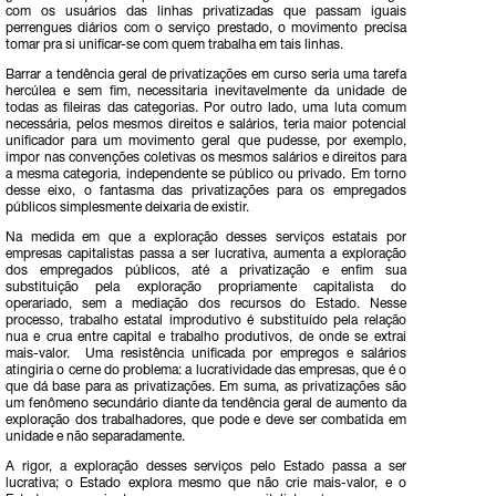
com os usuários das linhas privatizadas que passam iguais
perrengues diários com o serviço prestado, o movimento precisa
tomar pra si unificar-se com quem trabalha em tais linhas.
Barrar a tendência geral de privatizações em curso seria uma tarefa
hercúlea e sem fim, necessitaria inevitavelmente da unidade de
todas as fileiras das categorias. Por outro lado, uma luta comum
necessária, pelos mesmos direitos e salários, teria maior potencial
unificador para um movimento geral que pudesse, por exemplo,
impor nas convenções coletivas os mesmos salários e direitos para
a mesma categoria, independente se público ou privado. Em torno
desse eixo, o fantasma das privatizações para os empregados
públicos simplesmente deixaria de existir.
Na medida em que a exploração desses serviços estatais por
empresas capitalistas passa a ser lucrativa, aumenta a exploração
dos empregados públicos, até a privatização e enfim sua
substituição pela exploração propriamente capitalista do
operariado, sem a mediação dos recursos do Estado. Nesse
processo, trabalho estatal improdutivo é substituído pela relação
nua e crua entre capital e trabalho produtivos, de onde se extrai
mais-valor. Uma resistência unificada por empregos e salários
atingiria o cerne do problema: a lucratividade das empresas, que é o
que dá base para as privatizações. Em suma, as privatizações são
um fenômeno secundário diante da tendência geral de aumento da
exploração dos trabalhadores, que pode e deve ser combatida em
unidade e não separadamente.
A rigor, a exploração desses serviços pelo Estado passa a ser
lucrativa; o Estado explora mesmo que não crie mais-valor, e o