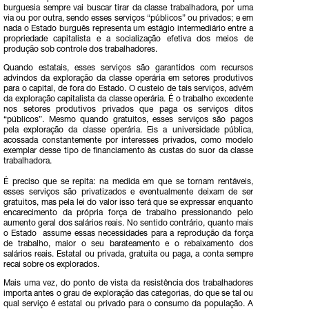
burguesia sempre vai buscar tirar da classe trabalhadora, por uma
via ou por outra, sendo esses serviços “públicos” ou privados; e em
nada o Estado burguês representa um estágio intermediário entre a
propriedade capitalista e a socialização efetiva dos meios de
produção sob controle dos trabalhadores.
Quando estatais, esses serviços são garantidos com recursos
advindos da exploração da classe operária em setores produtivos
para o capital, de fora do Estado. O custeio de tais serviços, advém
da exploração capitalista da classe operária. É o trabalho excedente
nos setores produtivos privados que paga os serviços ditos
“públicos”. Mesmo quando gratuitos, esses serviços são pagos
pela exploração da classe operária. Eis a universidade pública,
acossada constantemente por interesses privados, como modelo
exemplar desse tipo de financiamento às custas do suor da classe
trabalhadora.
É preciso que se repita: na medida em que se tornam rentáveis,
esses serviços são privatizados e eventualmente deixam de ser
gratuitos, mas pela lei do valor isso terá que se expressar enquanto
encarecimento da própria força de trabalho pressionando pelo
aumento geral dos salários reais. No sentido contrário, quanto mais
o Estado assume essas necessidades para a reprodução da força
de trabalho, maior o seu barateamento e o rebaixamento dos
salários reais. Estatal ou privada, gratuita ou paga, a conta sempre
recai sobre os explorados.
Mais uma vez, do ponto de vista da resistência dos trabalhadores
importa antes o grau de exploração das categorias, do que se tal ou
qual serviço é estatal ou privado para o consumo da população. A