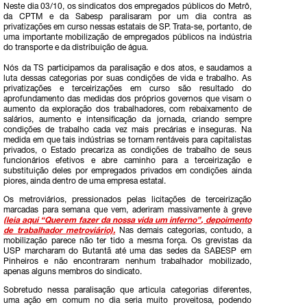
Neste dia 03/10, os sindicatos dos empregados públicos do Metrô,
da CPTM e da Sabesp paralisaram por um dia contra as
privatizações em curso nessas estatais de SP. Trata-se, portanto, de
uma importante mobilização de empregados públicos na indústria
do transporte e da distribuição de água.
Nós da TS participamos da paralisação e dos atos, e saudamos a
luta dessas categorias por suas condições de vida e trabalho. As
privatizações e terceirizações em curso são resultado do
aprofundamento das medidas dos próprios governos que visam o
aumento da exploração dos trabalhadores, com rebaixamento de
salários, aumento e intensificação da jornada, criando sempre
condições de trabalho cada vez mais precárias e inseguras. Na
medida em que tais indústrias se tornam rentáveis para capitalistas
privados, o Estado precariza as condições de trabalho de seus
funcionários efetivos e abre caminho para a terceirização e
substituição deles por empregados privados em condições ainda
piores, ainda dentro de uma empresa estatal.
Os metroviários, pressionados pelas licitações de terceirização
marcadas para semana que vem, aderiram massivamente à greve
(leia aqui “Querem fazer da nossa vida um inferno”, depoimento
de trabalhador metroviário).
Nas demais categorias, contudo, a
mobilização parece não ter tido a mesma força. Os grevistas da
USP marcharam do Butantã até uma das sedes da SABESP em
Pinheiros e não encontraram nenhum trabalhador mobilizado,
apenas alguns membros do sindicato.
Sobretudo nessa paralisação que articula categorias diferentes,
uma ação em comum no dia seria muito proveitosa, podendo