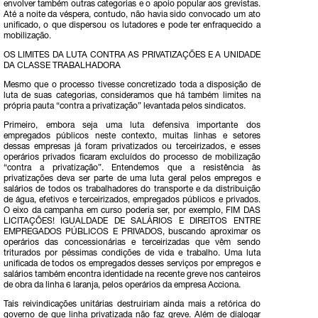
envolver também outras categorias e o apoio popular aos grevistas.
Até a noite da véspera, contudo, não havia sido convocado um ato
unificado, o que dispersou os lutadores e pode ter enfraquecido a
mobilização.
OS LIMITES DA LUTA CONTRA AS PRIVATIZAÇÕES E A UNIDADE
DA CLASSE TRABALHADORA
Mesmo que o processo tivesse concretizado toda a disposição de
luta de suas categorias, consideramos que há também limites na
própria pauta “contra a privatização” levantada pelos sindicatos.
Primeiro, embora seja uma luta defensiva importante dos
empregados públicos neste contexto, muitas linhas e setores
dessas empresas já foram privatizados ou terceirizados, e esses
operários privados ficaram excluídos do processo de mobilização
“contra a privatização”. Entendemos que a resistência às
privatizações deva ser parte de uma luta geral pelos empregos e
salários de todos os trabalhadores do transporte e da distribuição
de água, efetivos e terceirizados, empregados públicos e privados.
O eixo da campanha em curso poderia ser, por exemplo, FIM DAS
LICITAÇÕES! IGUALDADE DE SALÁRIOS E DIREITOS ENTRE
EMPREGADOS PÚBLICOS E PRIVADOS, buscando aproximar os
operários das concessionárias e terceirizadas que vêm sendo
triturados por péssimas condições de vida e trabalho. Uma luta
unificada de todos os empregados desses serviços por empregos e
salários também encontra identidade na recente greve nos canteiros
de obra da linha 6 laranja, pelos operários da empresa Acciona.
Tais reivindicações unitárias destruiriam ainda mais a retórica do
governo de que linha privatizada não faz greve. Além de dialogar