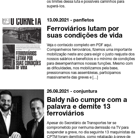
os limites dessa luta e possíveis caminhos para
superá-los.
13.09.2021 -
panfletos
Ferroviários lutam por
suas condições de vida
Veja o conteúdo completo em PDF aqui.
Companheiros ferroviários, fizemos uma importante
mobilização neste ano para exigir o justo reajuste dos
nossos salários e benefícios e o mínimo de condições
para desempenharmos nossas funções. Mesmo com
as dificuldades, nos mobilizamos pela base,
pressionamos nas assembleias, participamos
massivamente das greves e […]
26.08.2021 -
conjuntura
Baldy não cumpre com a
palavra e demite 13
ferroviários
Apesar do Secretário de Transportes ter se
comprometido por nenhuma demissão na TV para
suspender a greve, no dia seguinte 13 maquinistas da
CPTM foram demitidos, como retaliação à greve de