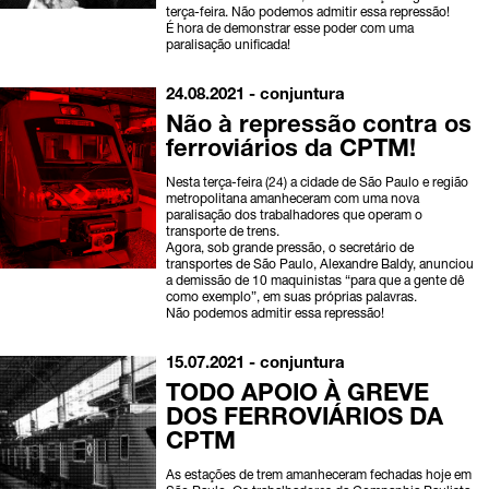
terça-feira. Não podemos admitir essa repressão!
É hora de demonstrar esse poder com uma
paralisação unificada!
24.08.2021 -
conjuntura
Não à repressão contra os
ferroviários da CPTM!
Nesta terça-feira (24) a cidade de São Paulo e região
metropolitana amanheceram com uma nova
paralisação dos trabalhadores que operam o
transporte de trens.
Agora, sob grande pressão, o secretário de
transportes de São Paulo, Alexandre Baldy, anunciou
a demissão de 10 maquinistas “para que a gente dê
como exemplo”, em suas próprias palavras.
Não podemos admitir essa repressão!
15.07.2021 -
conjuntura
TODO APOIO À GREVE
DOS FERROVIÁRIOS DA
CPTM
As estações de trem amanheceram fechadas hoje em