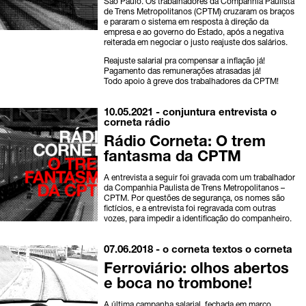
São Paulo. Os trabalhadores da Companhia Paulista
de Trens Metropolitanos (CPTM) cruzaram os braços
e pararam o sistema em resposta à direção da
empresa e ao governo do Estado, após a negativa
reiterada em negociar o justo reajuste dos salários.
Reajuste salarial pra compensar a inflação já!
Pagamento das remunerações atrasadas já!
Todo apoio à greve dos trabalhadores da CPTM!
10.05.2021 -
conjuntura
entrevista
o
corneta
rádio
Rádio Corneta: O trem
fantasma da CPTM
A entrevista a seguir foi gravada com um trabalhador
da Companhia Paulista de Trens Metropolitanos –
CPTM. Por questões de segurança, os nomes são
fictícios, e a entrevista foi regravada com outras
vozes, para impedir a identificação do companheiro.
07.06.2018 -
o corneta
textos o corneta
Ferroviário: olhos abertos
e boca no trombone!
A última campanha salarial, fechada em março,