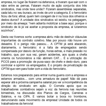
empresa, no lugar de ficarem na defensiva, e tiveram que sair com o
rabo entre as pernas. Falaram muito de ação conjunta dos três
sindicatos, mas onde teve união? Fizeram assembleias separadas,
cada tatu no seu buraco, ao invés de unir a categoria. E o ferroviário
ficou de fora: afinal, quem tem coragem de ir na toca dos olheiros e
dedos-duros? A unidade dos sindicatos só existiu na pelegagem,
por meio da ameaça: “nem adianta mobilizar a base aqui, porque o
sindicato de lá já vai aceitar a proposta da empresa, aí lutaremos
sozinhos”.
Desta vez tivemos sorte: a empresa abriu mão de destruir cláusulas
importantes do contrato coletivo. Mas por pouco não houve um
desastre. E o perigo não passou… A CPTM já está atacando,
diariamente, o ferroviário: é a falta de empregados sendo
compensada por desvio de função, horas extras, e mais pressão no
trabalho, que, por sua vez, geram acidentes, aos quais a chefia
orienta os funcionários a não abrirem CAT… É a utilização do
PCCS para a promoção de puxa-saco de chefe e dedo-duro, para
controlar e oprimir os empregados. É o projeto de privatização da
CPTM que vem para foder com a vida do ferroviário.
Estamos nos preparando para entrar numa guerra com a empresa e
estamos armados… com uma armadura de papel! Não dá para
esperar até a próxima campanha salarial pra ver a incompetência da
direção do sindicato em ação. O Corneta apoia que os
trabalhadores combativos sejam a voz da ferrovia nas reuniões
bimestrais, na discussão dos Planos de Cargos, Carreiras e
Salários, e na CIPA. E vamos botar a boca no trombone,
denunciando cada movimento da empresa! Unidade de todos os
trabalhadores da ferrovia!