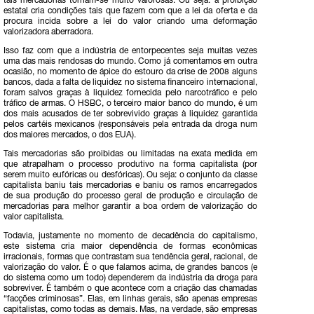
tais mercadorias tornam-se muito valorosas. Ou seja: a proibição
estatal cria condições tais que fazem com que a lei da oferta e da
procura incida sobre a lei do valor criando uma deformação
valorizadora aberradora.
Isso faz com que a indústria de entorpecentes seja muitas vezes
uma das mais rendosas do mundo. Como já comentamos em outra
ocasião, no momento de ápice do estouro da crise de 2008 alguns
bancos, dada a falta de liquidez no sistema financeiro internacional,
foram salvos graças à liquidez fornecida pelo narcotráfico e pelo
tráfico de armas. O HSBC, o terceiro maior banco do mundo, é um
dos mais acusados de ter sobrevivido graças à liquidez garantida
pelos cartéis mexicanos (responsáveis pela entrada da droga num
dos maiores mercados, o dos EUA).
Tais mercadorias são proibidas ou limitadas na exata medida em
que atrapalham o processo produtivo na forma capitalista (por
serem muito eufóricas ou desfóricas). Ou seja: o conjunto da classe
capitalista baniu tais mercadorias e baniu os ramos encarregados
de sua produção do processo geral de produção e circulação de
mercadorias para melhor garantir a boa ordem de valorização do
valor capitalista.
Todavia, justamente no momento de decadência do capitalismo,
este sistema cria maior dependência de formas econômicas
irracionais, formas que contrastam sua tendência geral, racional, de
valorização do valor. É o que falamos acima, de grandes bancos (e
do sistema como um todo) dependerem da indústria da droga para
sobreviver. É também o que acontece com a criação das chamadas
“facções criminosas”. Elas, em linhas gerais, são apenas empresas
capitalistas, como todas as demais. Mas, na verdade, são empresas