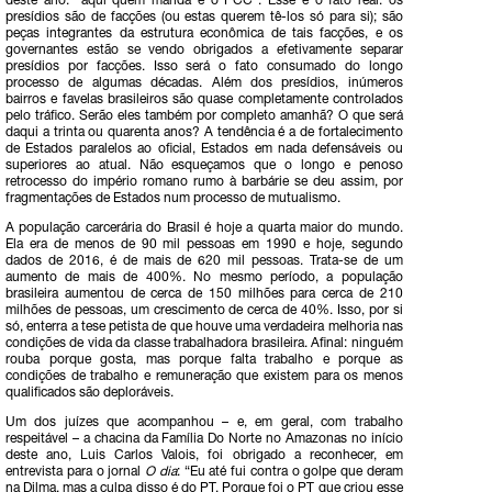
deste ano: “aqui quem manda é o PCC”. Esse é o fato real: os
presídios são de facções (ou estas querem tê-los só para si); são
peças integrantes da estrutura econômica de tais facções, e os
governantes estão se vendo obrigados a efetivamente separar
presídios por facções. Isso será o fato consumado do longo
processo de algumas décadas. Além dos presídios, inúmeros
bairros e favelas brasileiros são quase completamente controlados
pelo tráfico. Serão eles também por completo amanhã? O que será
daqui a trinta ou quarenta anos? A tendência é a de fortalecimento
de Estados paralelos ao oficial, Estados em nada defensáveis ou
superiores ao atual. Não esqueçamos que o longo e penoso
retrocesso do império romano rumo à barbárie se deu assim, por
fragmentações de Estados num processo de mutualismo.
A população carcerária do Brasil é hoje a quarta maior do mundo.
Ela era de menos de 90 mil pessoas em 1990 e hoje, segundo
dados de 2016, é de mais de 620 mil pessoas. Trata-se de um
aumento de mais de 400%. No mesmo período, a população
brasileira aumentou de cerca de 150 milhões para cerca de 210
milhões de pessoas, um crescimento de cerca de 40%. Isso, por si
só, enterra a tese petista de que houve uma verdadeira melhoria nas
condições de vida da classe trabalhadora brasileira. Afinal: ninguém
rouba porque gosta, mas porque falta trabalho e porque as
condições de trabalho e remuneração que existem para os menos
qualificados são deploráveis.
Um dos juízes que acompanhou – e, em geral, com trabalho
respeitável – a chacina da Família Do Norte no Amazonas no início
deste ano, Luis Carlos Valois, foi obrigado a reconhecer, em
entrevista para o jornal
O dia
: “Eu até fui contra o golpe que deram
na Dilma, mas a culpa disso é do PT. Porque foi o PT que criou esse