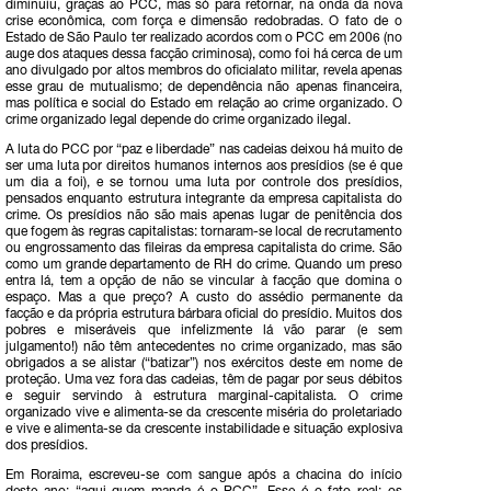
diminuiu, graças ao PCC, mas só para retornar, na onda da nova
crise econômica, com força e dimensão redobradas. O fato de o
Estado de São Paulo ter realizado acordos com o PCC em 2006 (no
auge dos ataques dessa facção criminosa), como foi há cerca de um
ano divulgado por altos membros do oficialato militar, revela apenas
esse grau de mutualismo; de dependência não apenas financeira,
mas política e social do Estado em relação ao crime organizado. O
crime organizado legal depende do crime organizado ilegal.
A luta do PCC por “paz e liberdade” nas cadeias deixou há muito de
ser uma luta por direitos humanos internos aos presídios (se é que
um dia a foi), e se tornou uma luta por controle dos presídios,
pensados enquanto estrutura integrante da empresa capitalista do
crime. Os presídios não são mais apenas lugar de penitência dos
que fogem às regras capitalistas: tornaram-se local de recrutamento
ou engrossamento das fileiras da empresa capitalista do crime. São
como um grande departamento de RH do crime. Quando um preso
entra lá, tem a opção de não se vincular à facção que domina o
espaço. Mas a que preço? A custo do assédio permanente da
facção e da própria estrutura bárbara oficial do presídio. Muitos dos
pobres e miseráveis que infelizmente lá vão parar (e sem
julgamento!) não têm antecedentes no crime organizado, mas são
obrigados a se alistar (“batizar”) nos exércitos deste em nome de
proteção. Uma vez fora das cadeias, têm de pagar por seus débitos
e seguir servindo à estrutura marginal-capitalista. O crime
organizado vive e alimenta-se da crescente miséria do proletariado
e vive e alimenta-se da crescente instabilidade e situação explosiva
dos presídios.
Em Roraima, escreveu-se com sangue após a chacina do início