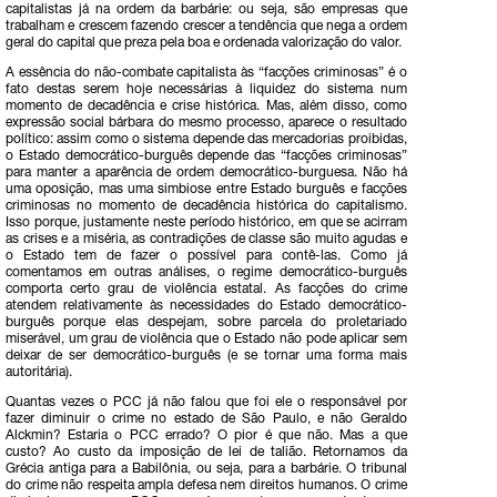
capitalistas já na ordem da barbárie: ou seja, são empresas que
trabalham e crescem fazendo crescer a tendência que nega a ordem
geral do capital que preza pela boa e ordenada valorização do valor.
A essência do não-combate capitalista às “facções criminosas” é o
fato destas serem hoje necessárias à liquidez do sistema num
momento de decadência e crise histórica. Mas, além disso, como
expressão social bárbara do mesmo processo, aparece o resultado
político: assim como o sistema depende das mercadorias proibidas,
o Estado democrático-burguês depende das “facções criminosas”
para manter a aparência de ordem democrático-burguesa. Não há
uma oposição, mas uma simbiose entre Estado burguês e facções
criminosas no momento de decadência histórica do capitalismo.
Isso porque, justamente neste período histórico, em que se acirram
as crises e a miséria, as contradições de classe são muito agudas e
o Estado tem de fazer o possível para contê-las. Como já
comentamos em outras análises, o regime democrático-burguês
comporta certo grau de violência estatal. As facções do crime
atendem relativamente às necessidades do Estado democrático-
burguês porque elas despejam, sobre parcela do proletariado
miserável, um grau de violência que o Estado não pode aplicar sem
deixar de ser democrático-burguês (e se tornar uma forma mais
autoritária).
Quantas vezes o PCC já não falou que foi ele o responsável por
fazer diminuir o crime no estado de São Paulo, e não Geraldo
Alckmin? Estaria o PCC errado? O pior é que não. Mas a que
custo? Ao custo da imposição de lei de talião. Retornamos da
Grécia antiga para a Babilônia, ou seja, para a barbárie. O tribunal
do crime não respeita ampla defesa nem direitos humanos. O crime