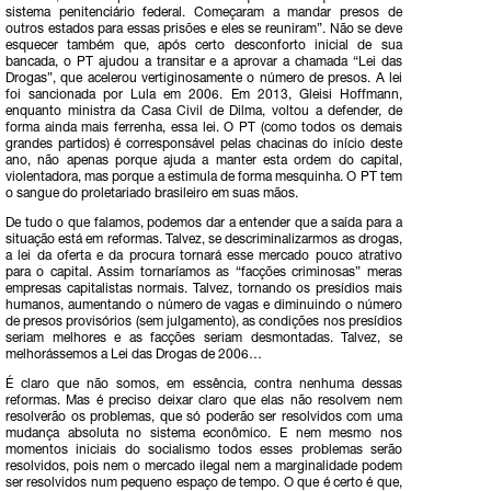
sistema penitenciário federal. Começaram a mandar presos de
outros estados para essas prisões e eles se reuniram”. Não se deve
esquecer também que, após certo desconforto inicial de sua
bancada, o PT ajudou a transitar e a aprovar a chamada “Lei das
Drogas”, que acelerou vertiginosamente o número de presos. A lei
foi sancionada por Lula em 2006. Em 2013, Gleisi Hoffmann,
enquanto ministra da Casa Civil de Dilma, voltou a defender, de
forma ainda mais ferrenha, essa lei. O PT (como todos os demais
grandes partidos) é corresponsável pelas chacinas do início deste
ano, não apenas porque ajuda a manter esta ordem do capital,
violentadora, mas porque a estimula de forma mesquinha. O PT tem
o sangue do proletariado brasileiro em suas mãos.
De tudo o que falamos, podemos dar a entender que a saída para a
situação está em reformas. Talvez, se descriminalizarmos as drogas,
a lei da oferta e da procura tornará esse mercado pouco atrativo
para o capital. Assim tornaríamos as “facções criminosas” meras
empresas capitalistas normais. Talvez, tornando os presídios mais
humanos, aumentando o número de vagas e diminuindo o número
de presos provisórios (sem julgamento), as condições nos presídios
seriam melhores e as facções seriam desmontadas. Talvez, se
melhorássemos a Lei das Drogas de 2006…
É claro que não somos, em essência, contra nenhuma dessas
reformas. Mas é preciso deixar claro que elas não resolvem nem
resolverão os problemas, que só poderão ser resolvidos com uma
mudança absoluta no sistema econômico. E nem mesmo nos
momentos iniciais do socialismo todos esses problemas serão
resolvidos, pois nem o mercado ilegal nem a marginalidade podem
ser resolvidos num pequeno espaço de tempo. O que é certo é que,