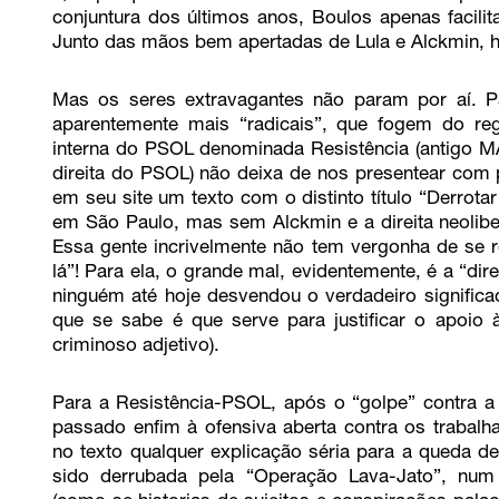
conjuntura dos últimos anos, Boulos apenas facil
Junto das mãos bem apertadas de Lula e Alckmin, h
Mas os seres extravagantes não param por aí. Pa
aparentemente mais “radicais”, que fogem do regi
interna do PSOL denominada Resistência (antigo MA
direita do PSOL) não deixa de nos presentear com 
em seu site um texto com o distinto título “Derrota
em São Paulo, mas sem Alckmin e a direita neoliber
Essa gente incrivelmente não tem vergonha de se rei
lá”! Para ela, o grande mal, evidentemente, é a “direi
ninguém até hoje desvendou o verdadeiro significad
que se sabe é que serve para justificar o apoio à
criminoso adjetivo).
Para a Resistência-PSOL, após o “golpe” contra a D
passado enfim à ofensiva aberta contra os trabal
no texto qualquer explicação séria para a queda de
sido derrubada pela “Operação Lava-Jato”, num