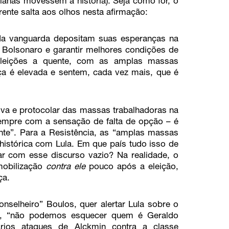
cianas movessem a história). Seja como for, o
rente salta aos olhos nesta afirmação:
da vanguarda depositam suas esperanças na
 Bolsonaro e garantir melhores condições de
eleições a quente, com as amplas massas
ça é elevada e sentem, cada vez mais, que é
va e protocolar das massas trabalhadoras na
empre com a sensação de falta de opção – é
nte”. Para a Resistência, as “amplas massas
histórica com Lula. Em que país tudo isso de
ar com esse discurso vazio? Na realidade, o
mobilização
contra ele
pouco após a eleição,
ça.
selheiro” Boulos, quer alertar Lula sobre o
la, “não podemos esquecer quem é Geraldo
ários ataques de Alckmin contra a classe