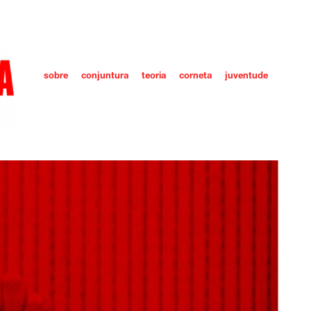
sobre
conjuntura
teoria
corneta
juventude