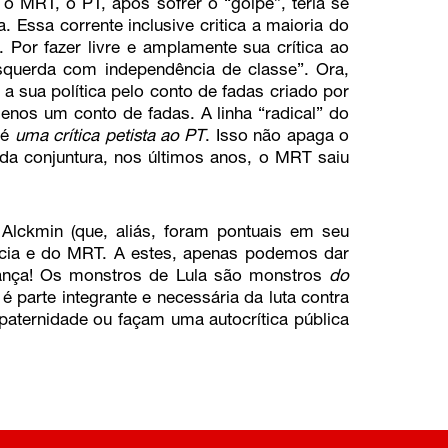
a o MRT, o PT, após sofrer o “golpe”, teria se
. Essa corrente inclusive critica a maioria do
 Por fazer livre e amplamente sua crítica ao
querda com independência de classe”. Ora,
a sua política pelo conto de fadas criado por
enos um conto de fadas. A linha “radical” do
 é
uma crítica petista ao PT
. Isso não apaga o
da conjuntura, nos últimos anos, o MRT saiu
 Alckmin (que, aliás, foram pontuais em seu
ncia e do MRT. A estes, apenas podemos dar
ança! Os monstros de Lula são monstros
do
é parte integrante e necessária da luta contra
paternidade ou façam uma autocrítica pública