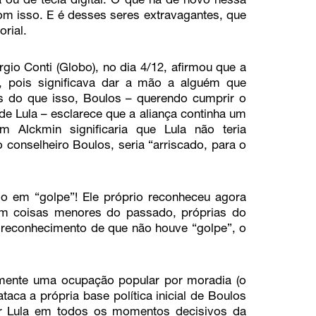
a ou de tecla digital. O que há de novo nessa
m isso. E é desses seres extravagantes, que
rial.
io Conti (Globo), no dia 4/12, afirmou que a
”, pois significava dar a mão a alguém que
s do que isso, Boulos – querendo cumprir o
 de Lula – esclarece que a aliança continha um
m Alckmin significaria que Lula não teria
conselheiro Boulos, seria “arriscado, para o
o em “golpe”! Ele próprio reconheceu agora
am coisas menores do passado, próprias do
um reconhecimento de que não houve “golpe”, o
amente uma ocupação popular por moradia (o
taca a própria base política inicial de Boulos
ar Lula em todos os momentos decisivos da