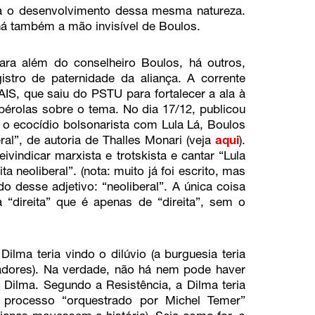
ita o desenvolvimento dessa mesma natureza.
á também a mão invisível de Boulos.
ra além do conselheiro Boulos, há outros,
stro de paternidade da aliança. A corrente
IS, que saiu do PSTU para fortalecer a ala à
pérolas sobre o tema. No dia 17/12, publicou
r o ecocídio bolsonarista com Lula Lá, Boulos
al”, de autoria de Thalles Monari (veja
aqui
).
vindicar marxista e trotskista e cantar “Lula
ta neoliberal”. (nota: muito já foi escrito, mas
o desse adjetivo: “neoliberal”. A única coisa
 “direita” que é apenas de “direita”, sem o
ilma teria vindo o dilúvio (a burguesia teria
hadores). Na verdade, não há nem pode haver
 Dilma. Segundo a Resistência, a Dilma teria
 processo “orquestrado por Michel Temer”