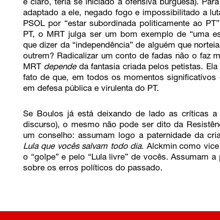
é claro, teria se iniciado a ofensiva burguesa). Par
adaptado a ele, negado fogo e impossibilitado a luta
PSOL por “estar subordinada politicamente ao PT”.
PT, o MRT julga ser um bom exemplo de “uma es
que dizer da “independência” de alguém que norteia 
outrem? Radicalizar um conto de fadas não o faz m
MRT
depende
da fantasia criada pelos petistas. Ela
fato de que, em todos os momentos significativos 
em defesa pública e virulenta do PT.
Se Boulos já está deixando de lado as críticas a
discurso), o mesmo não pode ser dito da Resistê
um conselho: assumam logo a paternidade da cri
Lula que vocês salvam todo dia
. Alckmin como vice 
o “golpe” e pelo “Lula livre” de vocês. Assumam a 
sobre os erros políticos do passado.