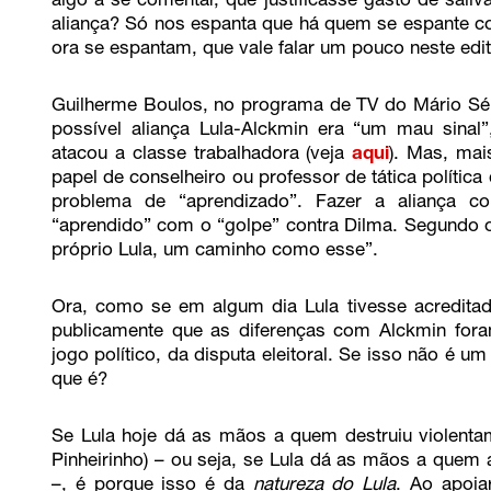
algo a se comentar, que justificasse gasto de saliv
aliança? Só nos espanta que há quem se espante co
ora se espantam, que vale falar um pouco neste edito
Guilherme Boulos, no programa de TV do Mário Sérg
possível aliança Lula-Alckmin era “um mau sinal
atacou a classe trabalhadora (veja
aqui
). Mas, mai
papel de conselheiro ou professor de tática política
problema de “aprendizado”. Fazer a aliança co
“aprendido” com o “golpe” contra Dilma. Segundo o 
próprio Lula, um caminho como esse”.
Ora, como se em algum dia Lula tivesse acreditad
publicamente que as diferenças com Alckmin for
jogo político, da disputa eleitoral. Se isso não é 
que é?
Se Lula hoje dá as mãos a quem destruiu violent
Pinheirinho) – ou seja, se Lula dá as mãos a quem a
–, é porque isso é da
natureza do Lula
. Ao apoi