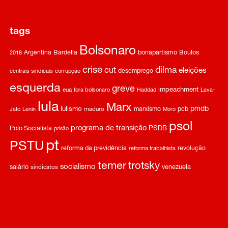
tags
Bolsonaro
Argentina
Bardella
bonapartismo
Boulos
2018
crise
dilma
cut
eleições
desemprego
centrais sindicais
corrupção
esquerda
greve
impeachment
eua
fora bolsonaro
Haddad
Lava-
lula
Marx
pmdb
lulismo
marxismo
pcb
Jato
Lenin
maduro
Moro
psol
programa de transição
Polo Socialista
PSDB
prisão
pt
PSTU
reforma da previdência
revolução
reforma trabalhista
temer
trotsky
socialismo
salário
venezuela
sindicatos