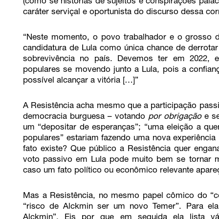
(como se historias de sujeitos e conspirações pala
caráter serviçal e oportunista do discurso dessa cor
“Neste momento, o povo trabalhador e o grosso 
candidatura de Lula como única chance de derrotar
sobrevivência no país. Devemos ter em 2022, 
populares se movendo junto a Lula, pois a confian
possível alcançar a vitória […]”
A Resistência acha mesmo que a participação passi
democracia burguesa – votando
por
obrigação
e s
um “depositar de esperanças”; “uma eleição a que
populares” estariam fazendo uma nova experiência 
fato existe? Que público a Resistência quer engan
voto passivo em Lula pode muito bem se tornar 
caso um fato político ou econômico relevante apare
Mas a Resistência, no mesmo papel cômico do “con
“risco de Alckmin ser um novo Temer”. Para e
Alckmin”. Eis por que em seguida ela lista v