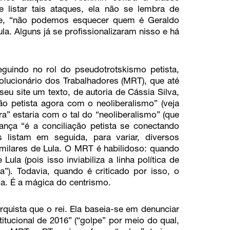
e listar tais ataques, ela não se lembra de
ente, “não podemos esquecer quem é Geraldo
a. Alguns já se profissionalizaram nisso e há
guindo no rol do pseudotrotskismo petista,
ucionário dos Trabalhadores (MRT), que até
eu site um texto, de autoria de Cássia Silva,
ão petista agora com o neoliberalismo” (veja
a” estaria com o tal do “neoliberalismo” (que
ança “é a conciliação petista se conectando
 listam em seguida, para variar, diversos
ilares de Lula. O MRT é habilidoso: quando
Lula (pois isso inviabiliza a linha política de
a”). Todavia, quando é criticado por isso, o
a. É a mágica do centrismo.
quista que o rei. Ela baseia-se em denunciar
itucional de 2016” (“golpe” por meio do qual,