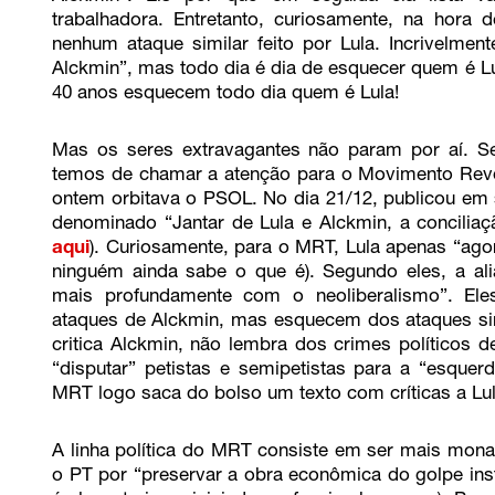
trabalhadora. Entretanto, curiosamente, na hora d
nenhum ataque similar feito por Lula. Incrivelm
Alckmin”, mas todo dia é dia de esquecer quem é Lul
40 anos esquecem todo dia quem é Lula!
Mas os seres extravagantes não param por aí. Se
temos de chamar a atenção para o Movimento Revol
ontem orbitava o PSOL. No dia 21/12, publicou em s
denominado “Jantar de Lula e Alckmin, a conciliaç
aqui
). Curiosamente, para o MRT, Lula apenas “agor
ninguém ainda sabe o que é). Segundo eles, a ali
mais profundamente com o neoliberalismo”. Eles
ataques de Alckmin, mas esquecem dos ataques sim
critica Alckmin, não lembra dos crimes políticos de 
“disputar” petistas e semipetistas para a “esquerd
MRT logo saca do bolso um texto com críticas a Lul
A linha política do MRT consiste em ser mais monar
o PT por “preservar a obra econômica do golpe inst