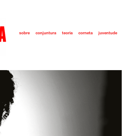
sobre
conjuntura
teoria
corneta
juventude