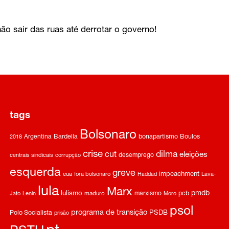
 não sair das ruas até derrotar o governo!
tags
Bolsonaro
Argentina
Bardella
bonapartismo
Boulos
2018
crise
dilma
cut
eleições
desemprego
centrais sindicais
corrupção
esquerda
greve
impeachment
eua
fora bolsonaro
Haddad
Lava-
lula
Marx
pmdb
lulismo
marxismo
pcb
Jato
Lenin
maduro
Moro
psol
programa de transição
Polo Socialista
PSDB
prisão