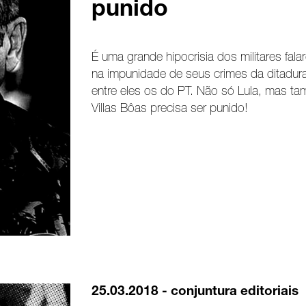
punido
É uma grande hipocrisia dos militares fal
na impunidade de seus crimes da ditadur
entre eles os do PT. Não só Lula, mas t
Villas Bôas precisa ser punido!
25.03.2018 -
conjuntura
editoriais