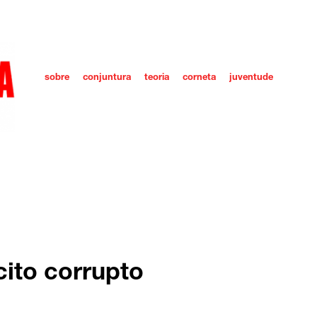
sobre
conjuntura
teoria
corneta
juventude
cito corrupto