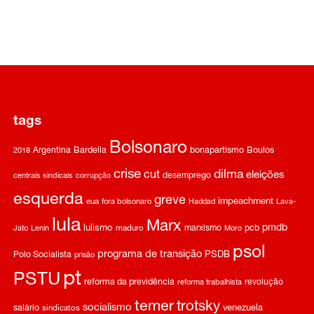
tags
Bolsonaro
Argentina
Bardella
bonapartismo
Boulos
2018
crise
dilma
cut
eleições
desemprego
centrais sindicais
corrupção
esquerda
greve
impeachment
eua
fora bolsonaro
Haddad
Lava-
lula
Marx
pmdb
lulismo
marxismo
pcb
Jato
Lenin
maduro
Moro
psol
programa de transição
Polo Socialista
PSDB
prisão
pt
PSTU
reforma da previdência
revolução
reforma trabalhista
temer
trotsky
socialismo
salário
venezuela
sindicatos