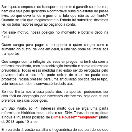
Se o que as empresas de transporte querem é garantir seus lucros,
nem que seja pelo garantido e confortável subsídio estatal do passe
livre, porque deveríamos erguer uma luta que não as confronte?
Quando se fala que magicamente o Estado irá subsidiar: devemos
ler: os trabalhadores seguirão pagando a conta.
Por esse motivo, nossa posição no momento é botar o dedo na
ferida.
Quem sangra para pagar o transporte é quem sangra com o
aumento do custo de vida em geral, a luta não pode se limitar aos
transportes.
Que sangra com a inflação viu seus empregos na berlinda com a
reforma trabalhista, com a terceirização irrestrita e com a reforma da
previdência. Todas essas medidas não estão sendo revogadas pelo
governo Lula e isso não pode deixar de estar na pauta dos
protestos. Nossa pressão para uma articulação política desse tipo,
veio nesse sentido na convocatória deste ato.
Se nos limitarmos a essa pauta dos transportes, poderemos ser
alvo fácil da cooptação por interesses eleitoreiros, seja dos atuais
prefeitos, seja das oposições.
Em São Paulo, ao PT interessa muito que se erga uma pauta
reformista e histórica e que tenha o seu DNA. Talvez daí se explique
a nova e inusitada posição de
Dilma Rousseff “elogiando”
junho
de 2013, após 10 anos.
Em paralelo à versão canalha e hegemônica de seu partido de que