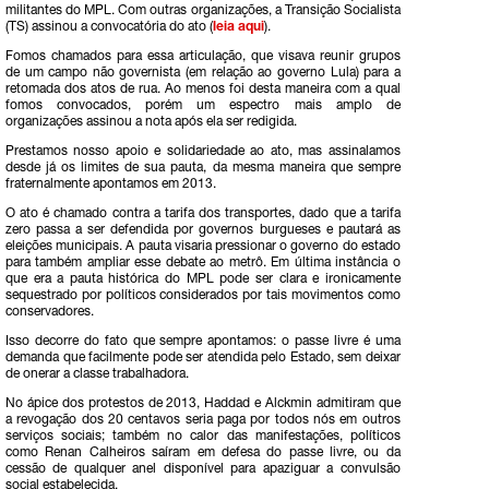
militantes do MPL. Com outras organizações, a Transição Socialista
(TS) assinou a convocatória do ato (
leia aqui
).
Fomos chamados para essa articulação, que visava reunir grupos
de um campo não governista (em relação ao governo Lula) para a
retomada dos atos de rua. Ao menos foi desta maneira com a qual
fomos convocados, porém um espectro mais amplo de
organizações assinou a nota após ela ser redigida.
Prestamos nosso apoio e solidariedade ao ato, mas assinalamos
desde já os limites de sua pauta, da mesma maneira que sempre
fraternalmente apontamos em 2013.
O ato é chamado contra a tarifa dos transportes, dado que a tarifa
zero passa a ser defendida por governos burgueses e pautará as
eleições municipais. A pauta visaria pressionar o governo do estado
para também ampliar esse debate ao metrô. Em última instância o
que era a pauta histórica do MPL pode ser clara e ironicamente
sequestrado por políticos considerados por tais movimentos como
conservadores.
Isso decorre do fato que sempre apontamos: o passe livre é uma
demanda que facilmente pode ser atendida pelo Estado, sem deixar
de onerar a classe trabalhadora.
No ápice dos protestos de 2013, Haddad e Alckmin admitiram que
a revogação dos 20 centavos seria paga por todos nós em outros
serviços sociais; também no calor das manifestações, políticos
como Renan Calheiros saíram em defesa do passe livre, ou da
cessão de qualquer anel disponível para apaziguar a convulsão
social estabelecida.