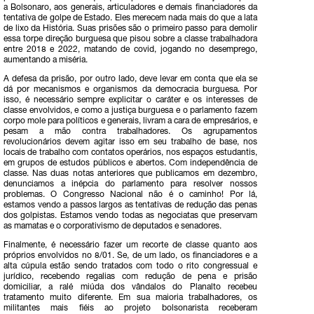
a Bolsonaro, aos generais, articuladores e demais financiadores da
tentativa de golpe de Estado. Eles merecem nada mais do que a lata
de lixo da História. Suas prisões são o primeiro passo para demolir
essa torpe direção burguesa que pisou sobre a classe trabalhadora
entre 2018 e 2022, matando de covid, jogando no desemprego,
aumentando a miséria.
A defesa da prisão, por outro lado, deve levar em conta que ela se
dá por mecanismos e organismos da democracia burguesa. Por
isso, é necessário sempre explicitar o caráter e os interesses de
classe envolvidos, e como a justiça burguesa e o parlamento fazem
corpo mole para políticos e generais, livram a cara de empresários, e
pesam a mão contra trabalhadores. Os agrupamentos
revolucionários devem agitar isso em seu trabalho de base, nos
locais de trabalho com contatos operários, nos espaços estudantis,
em grupos de estudos públicos e abertos. Com independência de
classe. Nas duas notas anteriores que publicamos em dezembro,
denunciamos a inépcia do parlamento para resolver nossos
problemas. O Congresso Nacional não é o caminho! Por lá,
estamos vendo a passos largos as tentativas de redução das penas
dos golpistas. Estamos vendo todas as negociatas que preservam
as mamatas e o corporativismo de deputados e senadores.
Finalmente, é necessário fazer um recorte de classe quanto aos
próprios envolvidos no 8/01. Se, de um lado, os financiadores e a
alta cúpula estão sendo tratados com todo o rito congressual e
jurídico, recebendo regalias com redução de pena e prisão
domiciliar, a ralé miúda dos vândalos do Planalto recebeu
tratamento muito diferente. Em sua maioria trabalhadores, os
militantes mais fiéis ao projeto bolsonarista receberam