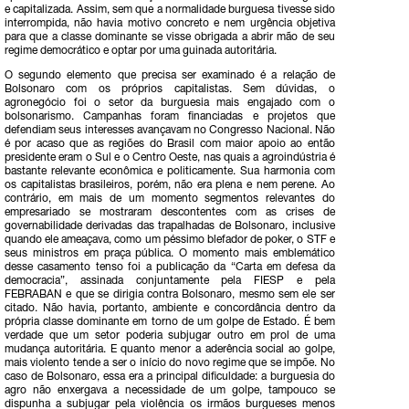
e capitalizada. Assim, sem que a normalidade burguesa tivesse sido
interrompida, não havia motivo concreto e nem urgência objetiva
para que a classe dominante se visse obrigada a abrir mão de seu
regime democrático e optar por uma guinada autoritária.
O segundo elemento que precisa ser examinado é a relação de
Bolsonaro com os próprios capitalistas. Sem dúvidas, o
agronegócio foi o setor da burguesia mais engajado com o
bolsonarismo. Campanhas foram financiadas e projetos que
defendiam seus interesses avançavam no Congresso Nacional. Não
é por acaso que as regiões do Brasil com maior apoio ao então
presidente eram o Sul e o Centro Oeste, nas quais a agroindústria é
bastante relevante econômica e politicamente. Sua harmonia com
os capitalistas brasileiros, porém, não era plena e nem perene. Ao
contrário, em mais de um momento segmentos relevantes do
empresariado se mostraram descontentes com as crises de
governabilidade derivadas das trapalhadas de Bolsonaro, inclusive
quando ele ameaçava, como um péssimo blefador de poker, o STF e
seus ministros em praça pública. O momento mais emblemático
desse casamento tenso foi a publicação da “Carta em defesa da
democracia”, assinada conjuntamente pela FIESP e pela
FEBRABAN e que se dirigia contra Bolsonaro, mesmo sem ele ser
citado. Não havia, portanto, ambiente e concordância dentro da
própria classe dominante em torno de um golpe de Estado. É bem
verdade que um setor poderia subjugar outro em prol de uma
mudança autoritária. E quanto menor a aderência social ao golpe,
mais violento tende a ser o início do novo regime que se impõe. No
caso de Bolsonaro, essa era a principal dificuldade: a burguesia do
agro não enxergava a necessidade de um golpe, tampouco se
dispunha a subjugar pela violência os irmãos burgueses menos