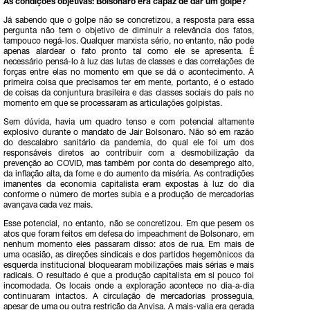
As condições objetivas: Bolsonaro era capaz de dar um golpe?
Já sabendo que o golpe não se concretizou, a resposta para essa
pergunta não tem o objetivo de diminuir a relevância dos fatos,
tampouco negá-los. Qualquer marxista sério, no entanto, não pode
apenas alardear o fato pronto tal como ele se apresenta. É
necessário pensá-lo à luz das lutas de classes e das correlações de
forças entre elas no momento em que se dá o acontecimento. A
primeira coisa que precisamos ter em mente, portanto, é o estado
de coisas da conjuntura brasileira e das classes sociais do país no
momento em que se processaram as articulações golpistas.
Sem dúvida, havia um quadro tenso e com potencial altamente
explosivo durante o mandato de Jair Bolsonaro. Não só em razão
do descalabro sanitário da pandemia, do qual ele foi um dos
responsáveis diretos ao contribuir com a desmobilização da
prevenção ao COVID, mas também por conta do desemprego alto,
da inflação alta, da fome e do aumento da miséria. As contradições
imanentes da economia capitalista eram expostas à luz do dia
conforme o número de mortes subia e a produção de mercadorias
avançava cada vez mais.
Esse potencial, no entanto, não se concretizou. Em que pesem os
atos que foram feitos em defesa do impeachment de Bolsonaro, em
nenhum momento eles passaram disso: atos de rua. Em mais de
uma ocasião, as direções sindicais e dos partidos hegemônicos da
esquerda institucional bloquearam mobilizações mais sérias e mais
radicais. O resultado é que a produção capitalista em si pouco foi
incomodada. Os locais onde a exploração acontece no dia-a-dia
continuaram intactos. A circulação de mercadorias prosseguia,
apesar de uma ou outra restrição da Anvisa. A mais-valia era gerada