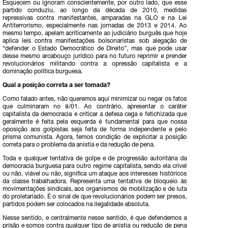
Esquecem ou ignoram conscientemente, por outro lado, que esse
partido conduziu, ao longo da década de 2010, medidas
repressivas contra manifestantes, amparadas na GLO e na Lei
Antiterrorismo, especialmente nas jornadas de 2013 e 2014. Ao
mesmo tempo, apelam acriticamente ao judiciário burguês que hoje
aplica leis contra manifestações bolsonaristas sob alegação de
“defender o Estado Democrático de Direito”, mas que pode usar
desse mesmo arcabouço jurídico para no futuro reprimir e prender
revolucionários militando contra a opressão capitalista e a
dominação política burguesa.
Qual a posição correta a ser tomada?
Como falado antes, não queremos aqui minimizar ou negar os fatos
que culminaram no 8/01. Ao contrário, apresentar o caráter
capitalista da democracia e criticar a defesa cega e fetichizada que
geralmente é feita pela esquerda é fundamental para que nossa
oposição aos golpistas seja feita de forma independente e pelo
prisma comunista. Agora, temos condição de explicitar a posição
correta para o problema da anistia e da redução de pena.
Toda e qualquer tentativa de golpe e de progressão autoritária da
democracia burguesa para outro regime capitalista, sendo ela crível
ou não, viável ou não, significa um ataque aos interesses históricos
da classe trabalhadora. Representa uma tentativa de bloqueio às
movimentações sindicais, aos organismos de mobilização e de luta
do proletariado. É o sinal de que revolucionários podem ser presos,
partidos podem ser colocados na ilegalidade absoluta.
Nesse sentido, e centralmente nesse sentido, é que defendemos a
prisão e somos contra qualquer tipo de anistia ou redução de pena