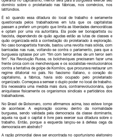
operandi no capitalismo, melhor será para a burguesia exercer seu
domínio sobre o proletariado nas fábricas, nos comércios, nos
latifúndios.
É só quando essa ditadura do local de trabalho é seriamente
questionada pelos trabalhadores em luta que os capitalistas
passam a preferir um projeto que limita as liberdades democráticas
e optam por uma via autoritária. Ela pode ser bonapartista ou
fascista, dependendo de quão agudas estão as lutas de classes e
quão organizada está a contestação do proletariado à exploração.
No caso bonapartista francês, bastou uma revolta mais sólida, com
barricadas nas ruas, voltando-se contra o parlamento, para que a
burguesia optasse por um “fim com terror antes de um terror sem
fim”. Na Revolução Russa, os bolcheviques precisaram fazer uma
frente única com os mencheviques e os socialistas-revolucionários
contra a tentativa de golpe de Kornilov, que procurava restaurar um
regime ditatorial no país. No fascismo italiano, o coração do
capitalismo, a fábrica, havia sido ocupado pelo proletariado
organizado. Começava a semear o duplo poder no local de trabalho.
Era necessária uma medida mais dura, contrarrevolucionária, que
aniquilasse fisicamente os organismos sindicais e partidários dos
trabalhadores.
No Brasil de Bolsonaro, como afirmamos acima, isso esteve longe
de acontecer. A exploração ocorreu dentro da normalidade
burguesa, sendo validada pela democracia da classe dominante,
aquela na qual o capital é livre para exercer sua ditadura sobre o
trabalho. Então, porque a esquerda lançou-se à defesa cega da
democracia em abstrato?
A razão primordial deve ser encontrada no oportunismo eleitoreiro