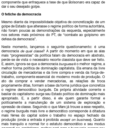
componente que enfraquece a tese de que Bolsonaro era capaz de
dar o seu desejado golpe.
O fetiche da democracia
Mesmo diante da impossibilidade objetiva de concretização de um
golpe de Estado que alterasse o regime político de forma autoritária,
não foram poucas as demonstrações da esquerda, especialmente
nos setores mais próximos do PT, de “combate ao golpismo em
defesa da democracia”.
Neste momento, lançamos o seguinte questionamento: é uma
democracia
de qual classe
? A partir do momento em que as alas
mais “progressistas” da política falam da democracia em abstrato,
perde-se de vista o necessário recorte classista que deve ser feito.
E, assim, ignora-se que a democracia
burguesa
é o melhor regime, a
melhor forma política de dominação capitalista. Ela emana da livre
circulação de mercadorias e da livre compra e venda da força-de-
trabalho, componente essencial do moderno modo de produção. O
ato de comprar e vender mercadorias, as relações de troca
propriamente ditas, formam a base da forma jurídica que concretiza
o regime democrático burguês. Da própria atividade corrente e
basilar do capitalismo surge seu Estado político de dominação mais
apropriado. E, a partir disso, é ele quem garante formal e
politicamente a manutenção de um sistema de exploração e
opressão de classe. Seguindo o que Marx já trouxe a esse respeito,
o regime burguês mais livre e democrático corresponde à ditadura
mais férrea do capital sobre o trabalho no espaço fechado da
produção (onde a entrada é proibida
except on business
). Quanto
mais tranquilo e normal for o estatuto democrático e seu modus