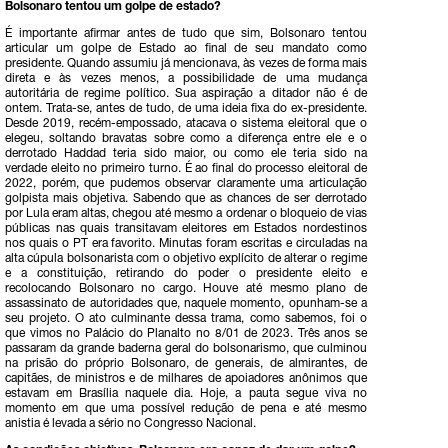
Bolsonaro tentou um golpe de estado?
É importante afirmar antes de tudo que sim, Bolsonaro tentou
articular um golpe de Estado ao final de seu mandato como
presidente. Quando assumiu já mencionava, às vezes de forma mais
direta e às vezes menos, a possibilidade de uma mudança
autoritária de regime político. Sua aspiração a ditador não é de
ontem. Trata-se, antes de tudo, de uma ideia fixa do ex-presidente.
Desde 2019, recém-empossado, atacava o sistema eleitoral que o
elegeu, soltando bravatas sobre como a diferença entre ele e o
derrotado Haddad teria sido maior, ou como ele teria sido na
verdade eleito no primeiro turno. É ao final do processo eleitoral de
2022, porém, que pudemos observar claramente uma articulação
golpista mais objetiva. Sabendo que as chances de ser derrotado
por Lula eram altas, chegou até mesmo a ordenar o bloqueio de vias
públicas nas quais transitavam eleitores em Estados nordestinos
nos quais o PT era favorito. Minutas foram escritas e circuladas na
alta cúpula bolsonarista com o objetivo explícito de alterar o regime
e a constituição, retirando do poder o presidente eleito e
recolocando Bolsonaro no cargo. Houve até mesmo plano de
assassinato de autoridades que, naquele momento, opunham-se a
seu projeto. O ato culminante dessa trama, como sabemos, foi o
que vimos no Palácio do Planalto no 8/01 de 2023. Três anos se
passaram da grande baderna geral do bolsonarismo, que culminou
na prisão do próprio Bolsonaro, de generais, de almirantes, de
capitães, de ministros e de milhares de apoiadores anônimos que
estavam em Brasília naquele dia. Hoje, a pauta segue viva no
momento em que uma possível redução de pena e até mesmo
anistia é levada a sério no Congresso Nacional.