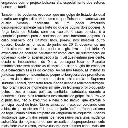
engajados com o projeto bolsonarista, especialmente dos setores
bancário e fabril.
Também não podemos esquecer que um golpe de Estado do qual
resulta um regime ditatorial, como o que Bolsonaro alardeava aos
quatro ventos, necessita de um poder executivo
desproporcionalmente mais forte do que os outros dois poderes. A
força bruta do Estado, com seu exército e suas polícias, é a
condição primária para o sucesso de uma intentona golpista. O
caso brasileiro dos últimos anos, porém, nos mostrou outro
quadro. Desde as jornadas de junho de 2013, observamos um
fortalecimento relativo dos poderes legislativo e judiciário. O
expediente da coalizão parlamentar como eixo de sustentação da
governabilidade foi aperfeiçoado a tal nível que nenhum presidente,
desde o impeachment de Dilma, consegue tocar o Planalto
minimamente sem aceitar as alianças e a distribuição de emendas
que beneficiam as alas do centrão. Ao mesmo tempo, as instâncias
jurídicas, primeiro na condução pequeno-burguesa dos promotores
da Lava-Jato, depois sob a batuta da alta hierarquia do Supremo
Tribunal Federal, ganharam força inédita desde a redemocratização.
Não foram raros os momentos em que Jair Bolsonaro foi bloqueado
pelos juízes em suas políticas sanitárias esdrúxulas durante a
pandemia. Quanto às tentativas desastradas de golpe, foi outra vez
o judiciário, não o executivo e nem o legislativo, que exerceu o
principal papel de freio. Não estamos, com isso, concordando com
a ideia de que existe uma “ditadura do judiciário”, ou “bonapartismo
de toga”, como circula em parte da vanguarda de esquerda. Apenas
ilustramos que um dos requisitos necessários para uma mudança
autoritária de regime, a de um executivo desproporcionalmente
mais forte que o resto, esteve ausente nos últimos anos. Mais um