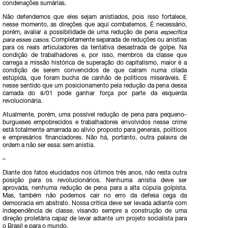
condenações sumárias.
Não defendemos que eles sejam anistiados, pois isso fortalece,
nesse momento, as direções que aqui combatemos. É necessário,
porém, avaliar a possibilidade de uma redução de pena
específica
para esses casos
. Completamente separada de reduções ou anistias
para os reais articuladores da tentativa desastrada de golpe. Na
condição de trabalhadores e, por isso, membros da classe que
carrega a missão histórica de superação do capitalismo, maior é a
condição de serem convencidos de que caíram numa cilada
estúpida, que foram bucha de canhão de políticos miseráveis. É
nesse sentido que um posicionamento pela redução da pena dessa
camada do 8/01 pode ganhar força por parte da esquerda
revolucionária.
Atualmente, porém, uma possível redução de pena para pequeno-
burgueses empobrecidos e trabalhadores envolvidos nesse crime
está totalmente amarrada ao alívio proposto para generais, políticos
e empresários financiadores. Não há, portanto, outra palavra de
ordem a não ser essa: sem anistia.
–
Diante dos fatos elucidados nos últimos três anos, não resta outra
posição para os revolucionários. Nenhuma anistia deve ser
aprovada, nenhuma redução de pena para a alta cúpula golpista.
Mas, também não podemos cair no erro da defesa cega da
democracia em abstrato. Nossa crítica deve ser levada adiante com
independência de classe, visando sempre a construção de uma
direção proletária capaz de levar adiante um projeto socialista para
o Brasil e para o mundo.