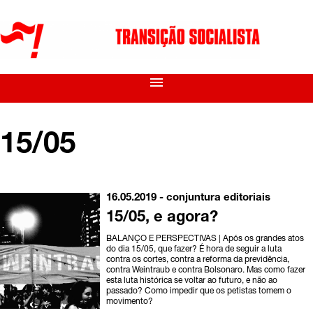
menu
15/05
16.05.2019 -
conjuntura
editoriais
15/05, e agora?
BALANÇO E PERSPECTIVAS | Após os grandes atos
do dia 15/05, que fazer? É hora de seguir a luta
contra os cortes, contra a reforma da previdência,
contra Weintraub e contra Bolsonaro. Mas como fazer
esta luta histórica se voltar ao futuro, e não ao
passado? Como impedir que os petistas tomem o
movimento?