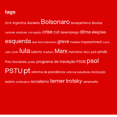
tags
Bolsonaro
Argentina
Bardella
bonapartismo
Boulos
2018
crise
dilma
cut
eleições
desemprego
centrais sindicais
corrupção
esquerda
greve
impeachment
eua
fora bolsonaro
Haddad
Lava-
lula
Marx
pmdb
lulismo
marxismo
pcb
Jato
Lenin
maduro
Moro
psol
programa de transição
Polo Socialista
PSDB
prisão
pt
PSTU
reforma da previdência
revolução
reforma trabalhista
temer
trotsky
socialismo
salário
venezuela
sindicatos