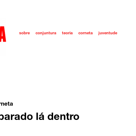
sobre
conjuntura
teoria
corneta
juventude
rneta
parado lá dentro