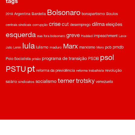
tags
Bolsonaro
Argentina
Bardella
bonapartismo
Boulos
2018
crise
dilma
cut
eleições
desemprego
centrais sindicais
corrupção
esquerda
greve
impeachment
eua
fora bolsonaro
Haddad
Lava-
lula
Marx
pmdb
lulismo
marxismo
pcb
Jato
Lenin
maduro
Moro
psol
programa de transição
Polo Socialista
PSDB
prisão
pt
PSTU
reforma da previdência
revolução
reforma trabalhista
temer
trotsky
socialismo
salário
venezuela
sindicatos