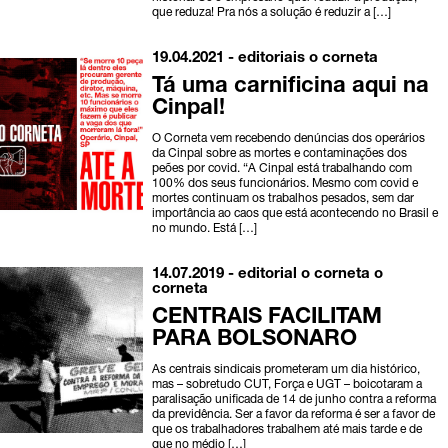
que reduza! Pra nós a solução é reduzir a […]
19.04.2021 -
editoriais
o corneta
Tá uma carnificina aqui na
Cinpal!
O Corneta vem recebendo denúncias dos operários
da Cinpal sobre as mortes e contaminações dos
peões por covid. “A Cinpal está trabalhando com
100% dos seus funcionários. Mesmo com covid e
mortes continuam os trabalhos pesados, sem dar
importância ao caos que está acontecendo no Brasil e
no mundo. Está […]
14.07.2019 -
editorial o corneta
o
corneta
CENTRAIS FACILITAM
PARA BOLSONARO
As centrais sindicais prometeram um dia histórico,
mas – sobretudo CUT, Força e UGT – boicotaram a
paralisação unificada de 14 de junho contra a reforma
da previdência. Ser a favor da reforma é ser a favor de
que os trabalhadores trabalhem até mais tarde e de
que no médio […]