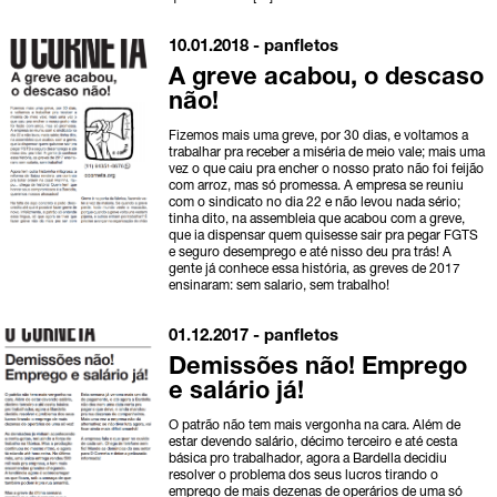
10.01.2018 -
panfletos
A greve acabou, o descaso
não!
Fizemos mais uma greve, por 30 dias, e voltamos a
trabalhar pra receber a miséria de meio vale; mais uma
vez o que caiu pra encher o nosso prato não foi feijão
com arroz, mas só promessa. A empresa se reuniu
com o sindicato no dia 22 e não levou nada sério;
tinha dito, na assembleia que acabou com a greve,
que ia dispensar quem quisesse sair pra pegar FGTS
e seguro desemprego e até nisso deu pra trás! A
gente já conhece essa história, as greves de 2017
ensinaram: sem salario, sem trabalho!
01.12.2017 -
panfletos
Demissões não! Emprego
e salário já!
O patrão não tem mais vergonha na cara. Além de
estar devendo salário, décimo terceiro e até cesta
básica pro trabalhador, agora a Bardella decidiu
resolver o problema dos seus lucros tirando o
emprego de mais dezenas de operários de uma só