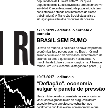
popularidade de Lula até então? Por que a
popularidade de Lula estava baixa até Bolsonaro vir
salvá-lo? O recente aumento de popularidade tem
consistência e atende aos interesses da classe
trabalhadora? A Transição Socialista analisa a
situação para além dos discursos de ocasião.
17.09.2019 -
editorial o corneta
o
corneta
BRASIL SEM RUMO
O resto do mundo já dá sinais de nova tempestade
econômica. Isso porque aqui, no Brasil, nós mal
saímos de um ciclo de demissões, rebaixamento de
salários, calotes e quebradeira nas fábricas. A
marolinha de Lula era uma onda gigante. A barragem
rompeu em 2014 e continua afogando o peão! […]
10.07.2017 -
editoriais
“Deflação”, economia
vulgar e panela de pressão
Neste início de mês, comentaristas e economistas
vinculados à grande mídia da burguesia deram
expediente com um discurso estranho, que
geralmente não lhes é afim: comemoraram o que