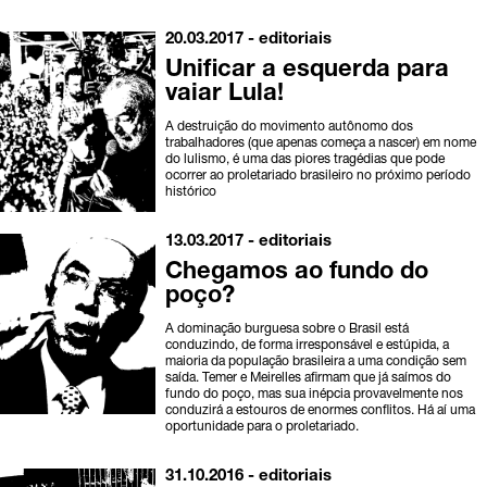
20.03.2017 -
editoriais
Unificar a esquerda para
vaiar Lula!
A destruição do movimento autônomo dos
trabalhadores (que apenas começa a nascer) em nome
do lulismo, é uma das piores tragédias que pode
ocorrer ao proletariado brasileiro no próximo período
histórico
13.03.2017 -
editoriais
Chegamos ao fundo do
poço?
A dominação burguesa sobre o Brasil está
conduzindo, de forma irresponsável e estúpida, a
maioria da população brasileira a uma condição sem
saída. Temer e Meirelles afirmam que já saímos do
fundo do poço, mas sua inépcia provavelmente nos
conduzirá a estouros de enormes conflitos. Há aí uma
oportunidade para o proletariado.
31.10.2016 -
editoriais