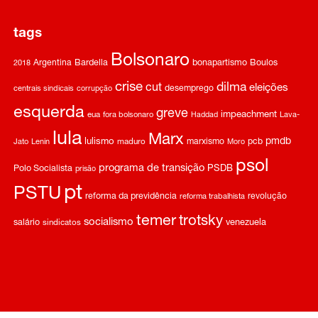
tags
Bolsonaro
Argentina
Bardella
bonapartismo
Boulos
2018
crise
dilma
cut
eleições
desemprego
centrais sindicais
corrupção
esquerda
greve
impeachment
eua
fora bolsonaro
Haddad
Lava-
lula
Marx
pmdb
lulismo
marxismo
pcb
Jato
Lenin
maduro
Moro
psol
programa de transição
Polo Socialista
PSDB
prisão
pt
PSTU
reforma da previdência
revolução
reforma trabalhista
temer
trotsky
socialismo
salário
venezuela
sindicatos