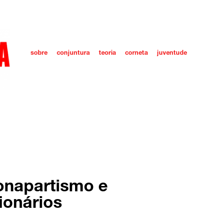
sobre
conjuntura
teoria
corneta
juventude
onapartismo e
ionários