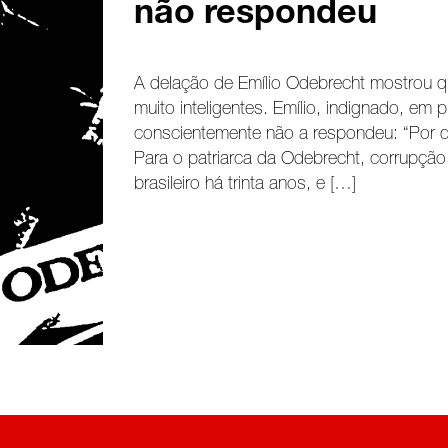
não respondeu
A delação de Emílio Odebrecht mostrou q
muito inteligentes. Emílio, indignado, em
conscientemente não a respondeu: “Por q
Para o patriarca da Odebrecht, corrupção
brasileiro há trinta anos, e […]