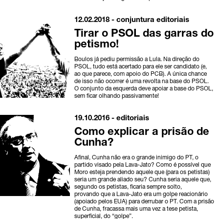
12.02.2018 -
conjuntura
editoriais
Tirar o PSOL das garras do
petismo!
Boulos já pediu permissão a Lula. Na direção do
PSOL, tudo está acertado para ele ser candidato (e,
ao que parece, com apoio do PCB). A única chance
de isso não ocorrer é uma revolta na base do PSOL.
O conjunto da esquerda deve apoiar a base do PSOL,
sem ficar olhando passivamente!
19.10.2016 -
editoriais
Como explicar a prisão de
Cunha?
Afinal, Cunha não era o grande inimigo do PT, o
partido visado pela Lava-Jato? Como é possível que
Moro esteja prendendo aquele que (para os petistas)
seria um grande aliado seu? Cunha seria aquele que,
segundo os petistas, ficaria sempre solto,
provando que a Lava-Jato era um golpe reacionário
(apoiado pelos EUA) para derrubar o PT. Com a prisão
de Cunha, fracassa mais uma vez a tese petista,
superficial, do “golpe”.