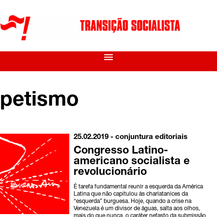
menu
petismo
25.02.2019 -
conjuntura
editoriais
Congresso Latino-
americano socialista e
revolucionário
É tarefa fundamental reunir a esquerda da América
Latina que não capitulou às charlatanices da
“esquerda” burguesa. Hoje, quando a crise na
Venezuela é um divisor de águas, salta aos olhos,
mais do que nunca, o caráter nefasto da submissão