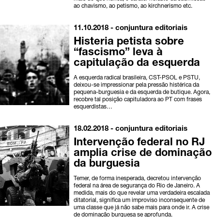
ao chavismo, ao petismo, ao kirchnerismo etc.
11.10.2018 -
conjuntura
editoriais
Histeria petista sobre
“fascismo” leva à
capitulação da esquerda
A esquerda radical brasileira, CST-PSOL e PSTU,
deixou-se impressionar pela pressão histérica da
pequena-burguesia e da esquerda de butique. Agora,
recobre tal posição capituladora ao PT com frases
esquerdistas…
18.02.2018 -
conjuntura
editoriais
Intervenção federal no RJ
amplia crise de dominação
da burguesia
Temer, de forma inesperada, decretou intervenção
federal na área de segurança do Rio de Janeiro. A
medida, mais do que revelar uma verdadeira escalada
ditatorial, significa um improviso inconsequente de
uma classe que já não sabe mais para onde ir. A crise
de dominação burguesa se aprofunda.