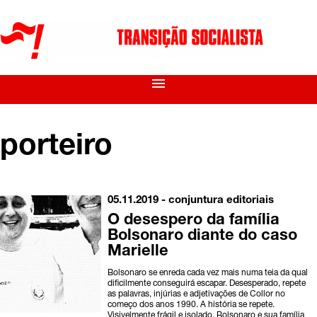
menu
porteiro
05.11.2019 -
conjuntura
editoriais
O desespero da família
Bolsonaro diante do caso
Marielle
Bolsonaro se enreda cada vez mais numa teia da qual
dificilmente conseguirá escapar. Desesperado, repete
as palavras, injúrias e adjetivações de Collor no
começo dos anos 1990. A história se repete.
Visivelmente frágil e isolado, Bolsonaro e sua família