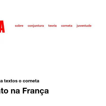
sobre
conjuntura
teoria
corneta
juventude
ta
textos o corneta
nto na França