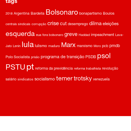
tags
Bolsonaro
Argentina
Bardella
bonapartismo
Boulos
2018
crise
dilma
cut
eleições
desemprego
centrais sindicais
corrupção
esquerda
greve
impeachment
eua
fora bolsonaro
Haddad
Lava-
lula
Marx
pmdb
lulismo
marxismo
pcb
Jato
Lenin
maduro
Moro
psol
programa de transição
Polo Socialista
PSDB
prisão
pt
PSTU
reforma da previdência
revolução
reforma trabalhista
temer
trotsky
socialismo
salário
venezuela
sindicatos