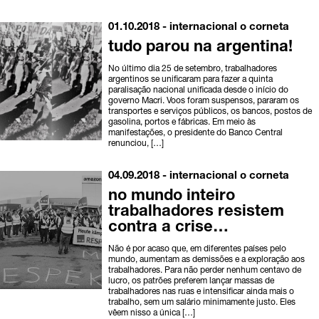
01.10.2018 -
internacional
o corneta
tudo parou na argentina!
No último dia 25 de setembro, trabalhadores
argentinos se unificaram para fazer a quinta
paralisação nacional unificada desde o início do
governo Macri. Voos foram suspensos, pararam os
transportes e serviços públicos, os bancos, postos de
gasolina, portos e fábricas. Em meio às
manifestações, o presidente do Banco Central
renunciou, […]
04.09.2018 -
internacional
o corneta
no mundo inteiro
trabalhadores resistem
contra a crise…
Não é por acaso que, em diferentes países pelo
mundo, aumentam as demissões e a exploração aos
trabalhadores. Para não perder nenhum centavo de
lucro, os patrões preferem lançar massas de
trabalhadores nas ruas e intensificar ainda mais o
trabalho, sem um salário minimamente justo. Eles
vêem nisso a única […]