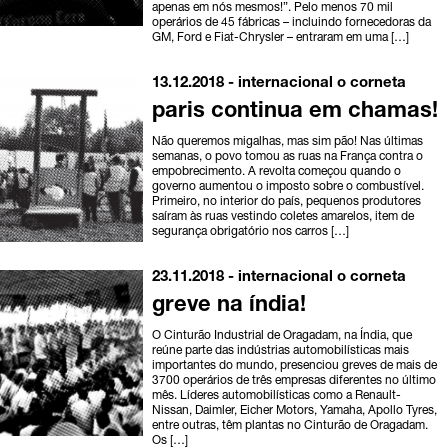
apenas em nós mesmos!”. Pelo menos 70 mil
operários de 45 fábricas – incluindo fornecedoras da
GM, Ford e Fiat-Chrysler – entraram em uma […]
13.12.2018 -
internacional
o corneta
paris continua em chamas!
Não queremos migalhas, mas sim pão! Nas últimas
semanas, o povo tomou as ruas na França contra o
empobrecimento. A revolta começou quando o
governo aumentou o imposto sobre o combustível.
Primeiro, no interior do país, pequenos produtores
saíram às ruas vestindo coletes amarelos, item de
segurança obrigatório nos carros […]
23.11.2018 -
internacional
o corneta
greve na índia!
O Cinturão Industrial de Oragadam, na Índia, que
reúne parte das indústrias automobilísticas mais
importantes do mundo, presenciou greves de mais de
3700 operários de três empresas diferentes no último
mês. Líderes automobilísticas como a Renault-
Nissan, Daimler, Eicher Motors, Yamaha, Apollo Tyres,
entre outras, têm plantas no Cinturão de Oragadam.
Os […]