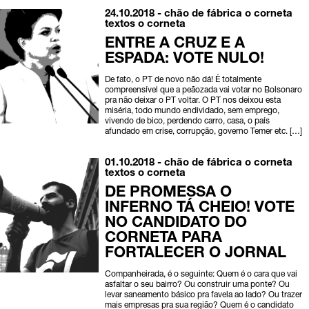
24.10.2018 -
chão de fábrica
o corneta
textos o corneta
ENTRE A CRUZ E A
ESPADA: VOTE NULO!
De fato, o PT de novo não dá! É totalmente
compreensível que a peãozada vai votar no Bolsonaro
pra não deixar o PT voltar. O PT nos deixou esta
miséria, todo mundo endividado, sem emprego,
vivendo de bico, perdendo carro, casa, o país
afundado em crise, corrupção, governo Temer etc. […]
01.10.2018 -
chão de fábrica
o corneta
textos o corneta
DE PROMESSA O
INFERNO TÁ CHEIO! VOTE
NO CANDIDATO DO
CORNETA PARA
FORTALECER O JORNAL
Companheirada, é o seguinte: Quem é o cara que vai
asfaltar o seu bairro? Ou construir uma ponte? Ou
levar saneamento básico pra favela ao lado? Ou trazer
mais empresas pra sua região? Quem é o candidato