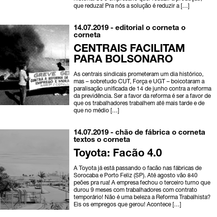
que reduza! Pra nós a solução é reduzir a […]
14.07.2019 -
editorial o corneta
o
corneta
CENTRAIS FACILITAM
PARA BOLSONARO
As centrais sindicais prometeram um dia histórico,
mas – sobretudo CUT, Força e UGT – boicotaram a
paralisação unificada de 14 de junho contra a reforma
da previdência. Ser a favor da reforma é ser a favor de
que os trabalhadores trabalhem até mais tarde e de
que no médio […]
14.07.2019 -
chão de fábrica
o corneta
textos o corneta
Toyota: Facão 4.0
A Toyota já está passando o facão nas fábricas de
Sorocaba e Porto Feliz (SP). Até agosto vão 840
peões pra rua! A empresa fechou o terceiro turno que
durou 9 meses com trabalhadores com contrato
temporário! Não é uma beleza a Reforma Trabalhista?
Eis os empregos que gerou! Acontece […]