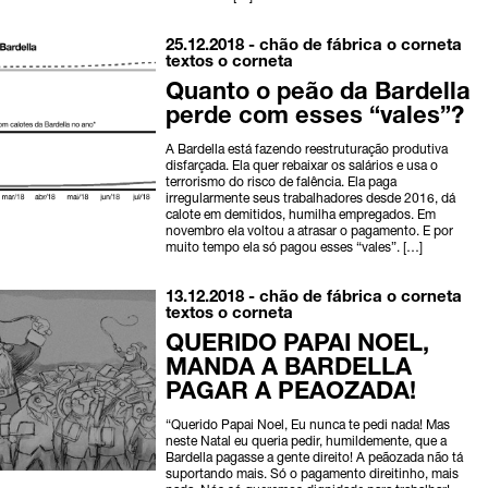
25.12.2018 -
chão de fábrica
o corneta
textos o corneta
Quanto o peão da Bardella
perde com esses “vales”?
A Bardella está fazendo reestruturação produtiva
disfarçada. Ela quer rebaixar os salários e usa o
terrorismo do risco de falência. Ela paga
irregularmente seus trabalhadores desde 2016, dá
calote em demitidos, humilha empregados. Em
novembro ela voltou a atrasar o pagamento. E por
muito tempo ela só pagou esses “vales”. […]
13.12.2018 -
chão de fábrica
o corneta
textos o corneta
QUERIDO PAPAI NOEL,
MANDA A BARDELLA
PAGAR A PEAOZADA!
“Querido Papai Noel, Eu nunca te pedi nada! Mas
neste Natal eu queria pedir, humildemente, que a
Bardella pagasse a gente direito! A peãozada não tá
suportando mais. Só o pagamento direitinho, mais