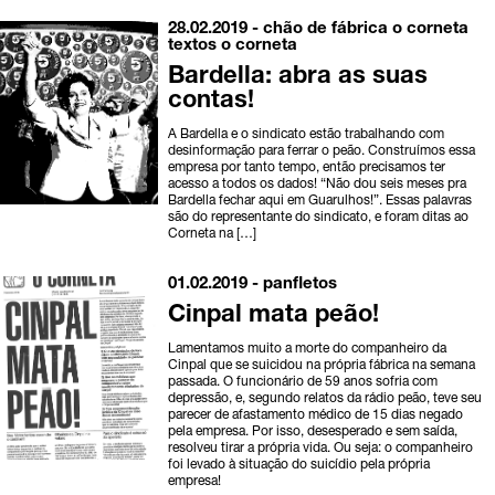
28.02.2019 -
chão de fábrica
o corneta
textos o corneta
Bardella: abra as suas
contas!
A Bardella e o sindicato estão trabalhando com
desinformação para ferrar o peão. Construímos essa
empresa por tanto tempo, então precisamos ter
acesso a todos os dados! “Não dou seis meses pra
Bardella fechar aqui em Guarulhos!”. Essas palavras
são do representante do sindicato, e foram ditas ao
Corneta na […]
01.02.2019 -
panfletos
Cinpal mata peão!
Lamentamos muito a morte do companheiro da
Cinpal que se suicidou na própria fábrica na semana
passada. O funcionário de 59 anos sofria com
depressão, e, segundo relatos da rádio peão, teve seu
parecer de afastamento médico de 15 dias negado
pela empresa. Por isso, desesperado e sem saída,
resolveu tirar a própria vida. Ou seja: o companheiro
foi levado à situação do suicídio pela própria
empresa!