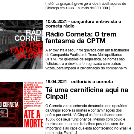
histórica graças à greve geral dos trabalhadores de
Chicago em 1886. Lá, mais de 300.000 […]
10.05.2021 -
conjuntura
entrevista
o
corneta
rádio
Rádio Corneta: O trem
fantasma da CPTM
A entrevista a seguir foi gravada com um trabalhador
da Companhia Paulista de Trens Metropolitanos –
CPTM. Por questões de segurança, os nomes são
fictícios, e a entrevista foi regravada com outras
vozes, para impedir a identificação do companheiro.
19.04.2021 -
editoriais
o corneta
Tá uma carnificina aqui na
Cinpal!
O Corneta vem recebendo denúncias dos operários
da Cinpal sobre as mortes e contaminações dos
peões por covid. “A Cinpal está trabalhando com
100% dos seus funcionários. Mesmo com covid e
mortes continuam os trabalhos pesados, sem dar
importância ao caos que está acontecendo no Brasil e
no mundo. Está […]